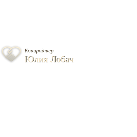
Копирайтер
Юлия Лобач